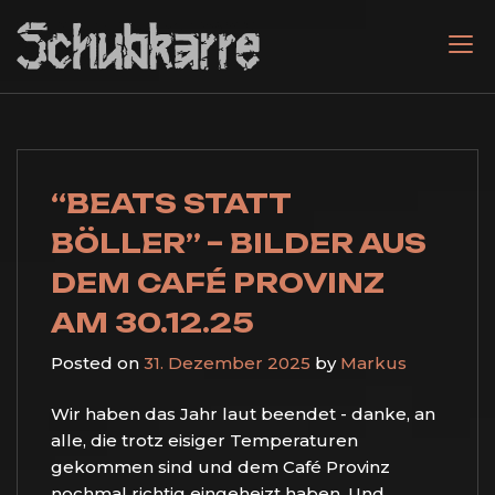
Skip
to
content
Schubkarre
Metal mit ordentlich Schmutz, Rock und Punk!
“BEATS STATT
BÖLLER” – BILDER AUS
DEM CAFÉ PROVINZ
AM 30.12.25
Posted on
31. Dezember 2025
by
Markus
Wir haben das Jahr laut beendet - danke, an
alle, die trotz eisiger Temperaturen
gekommen sind und dem Café Provinz
nochmal richtig eingeheizt haben. Und