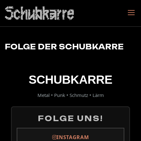
Skip
to
content
Schubkarre
Metal mit ordentlich Schmutz, Rock und Punk!
FOLGE DER SCHUBKARRE
SCHUBKARRE
Metal • Punk • Schmutz • Lärm
FOLGE UNS!
INSTAGRAM