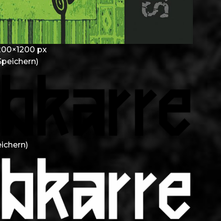
1200×1200 px
peichern)
ichern)