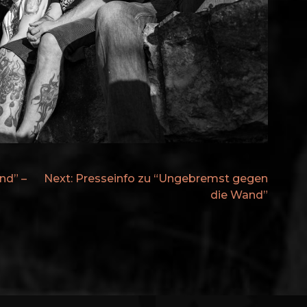
ION
nd” –
Next:
Presseinfo zu “Ungebremst gegen
die Wand”