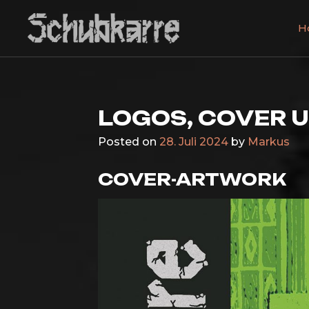
Skip
to
H
content
Schubkarre
Metal mit ordentlich Schmutz, Rock und Punk!
LOGOS, COVER 
Posted on
28. Juli 2024
by
Markus
COVER-ARTWORK