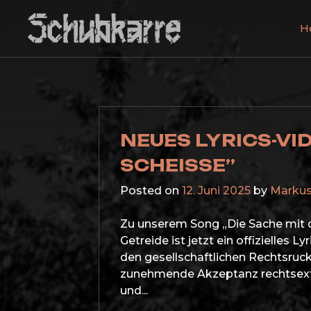
Skip
to
H
content
Schubkarre
Metal mit ordentlich Schmutz, Rock und Punk!
NEUES LYRICS-VID
SCHEISSE”
Posted on
12. Juni 2025
by
Marku
Zu unserem Song „Die Sache mit 
Getreide ist jetzt ein offizielles 
den gesellschaftlichen Rechtsruc
zunehmende Akzeptanz rechtsextr
und...